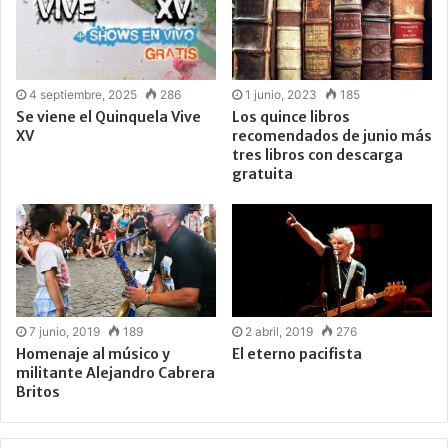
4 septiembre, 2025
286
1 junio, 2023
185
Se viene el Quinquela Vive
Los quince libros
XV
recomendados de junio más
tres libros con descarga
gratuita
7 junio, 2019
189
2 abril, 2019
276
Homenaje al músico y
El eterno pacifista
militante Alejandro Cabrera
Britos