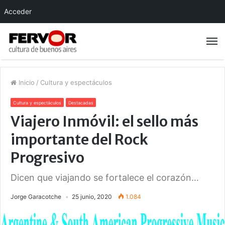
Acceder
Inicio
/
Cultura y espectáculos
Cultura y espectáculos
Destacadas
Viajero Inmóvil: el sello más
importante del Rock
Progresivo
Dicen que viajando se fortalece el corazón…
Jorge Garacotche
25 junio, 2020
1.084