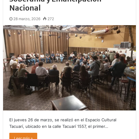
Nacional
28 marzo, 2026
272
El jueves 26 de marzo, se realizó en el Espacio Cultural
Tacuarí, ubicado en la calle Tacuarí 1557, el primer…
Leer más »