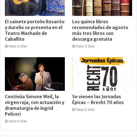
El sainete porteño Rosarito
Los quince libros
y Aurelio se presenta en el
recomendados de agosto
Teatro Machado de
más tres libros con
Caballito
descarga gratuita
Hace 3 días
Hace 3 días
Continúa Simone Weil, la
Se vienen las Jornadas
virgen roja, con actuación y
Épicas – Brecht 70 años
dramaturgia de Ingrid
Hace 5 días
Pelicori
Hace 4 días