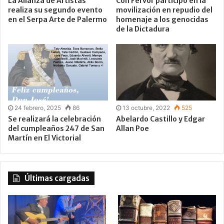
La Alianza de Artistas
Con Fervor participó en la
realiza su segundo evento
movilización en repudio del
en el Serpa Arte de Palermo
homenaje a los genocidas
de la Dictadura
24 febrero, 2025
86
13 octubre, 2022
525
Se realizará la celebración
Abelardo Castillo y Edgar
del cumpleaños 247 de San
Allan Poe
Martín en El Victorial
Últimas cargadas