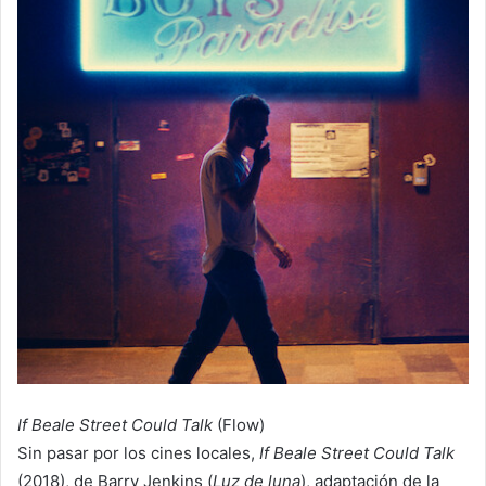
If Beale Street Could Talk
(Flow)
Sin pasar por los cines locales,
If Beale Street Could Talk
(2018), de Barry Jenkins (
Luz de luna
), adaptación de la