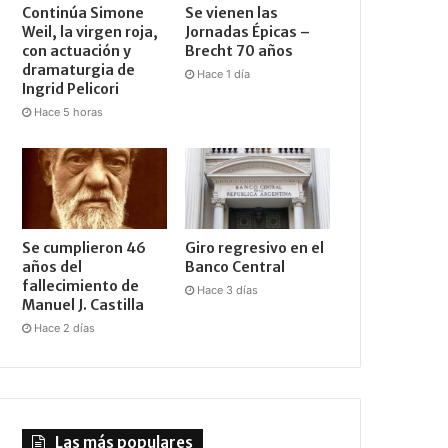
Continúa Simone
Se vienen las
Weil, la virgen roja,
Jornadas Épicas –
con actuación y
Brecht 70 años
dramaturgia de
Hace 1 día
Ingrid Pelicori
Hace 5 horas
Se cumplieron 46
Giro regresivo en el
años del
Banco Central
fallecimiento de
Hace 3 días
Manuel J. Castilla
Hace 2 días
Las más populares