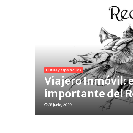
Cultura y espectáculos
Viajero Inmóvil: 
importante del R
25 junio, 2020