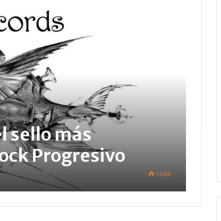
el sello más
ock Progresivo
1.084