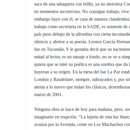
saca de una tabaquera con brillo, ya no atraviesa Corr
en momentos incorrectos. No consigue trabajo, vive
embargo huye con él, se casa de manera clandestina. 
trabaja como secretaria en la SADE, es asistente de 
país puso debajo de la alfombra con cierta incomodi
silencio y abrirse a su poesía. Leonor García Herna
fue en Tucumán. Y le gustaba decir que su nacimiento
mitad al lector, es un tatuaje a fondo, no se ve a si
quiera que se mire su poética es una sombra que da l
huyeran a su origen. En la mesa del bar La Paz est
London y Baudelaire, siempre, subrayados y, por so
atenta a lo nuevo que traían los clásicos, desembozada
marzo de 2001.
Ninguna obra se hace de hoy para mañana, pero, sus 
imaginario en erupción. “La lujuria de esta luz bla
avanza por la Avenida, come en Los Muchachos con 