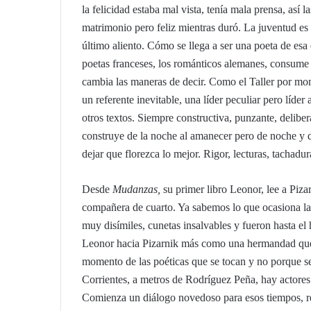
la felicidad estaba mal vista, tenía mala prensa, así 
matrimonio pero feliz mientras duró. La juventud es 
último aliento. Cómo se llega a ser una poeta de esa
poetas franceses, los románticos alemanes, consume
cambia las maneras de decir. Como el Taller por mom
un referente inevitable, una líder peculiar pero líder a
otros textos. Siempre constructiva, punzante, delib
construye de la noche al amanecer pero de noche y d
dejar que florezca lo mejor. Rigor, lecturas, tachadur
Desde
Mudanzas,
su primer libro Leonor, lee a Piza
compañera de cuarto. Ya sabemos lo que ocasiona la
muy disímiles, cunetas insalvables y fueron hasta el 
Leonor hacia Pizarnik más como una hermandad que 
momento de las poéticas que se tocan y no porque s
Corrientes, a metros de Rodríguez Peña, hay actores y
Comienza un diálogo novedoso para esos tiempos, r