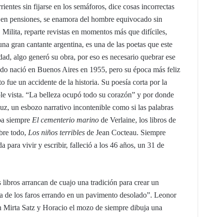
ientes sin fijarse en los semáforos, dice cosas incorrectas
 en pensiones, se enamora del hombre equivocado sin
Milita, reparte revistas en momentos más que difíciles,
una gran cantante argentina, es una de las poetas que este
dad, algo generó su obra, por eso es necesario quebrar ese
ndo nació en Buenos Aires en 1955, pero su época más feliz
 fue un accidente de la historia. Su poesía corta por la
mple vista. “La belleza ocupó todo su corazón” y por donde
uz, un esbozo narrativo incontenible como si las palabras
aba siempre
El cementerio marino
de Verlaine, los libros de
bre todo,
Los niños terribles
de Jean Cocteau. Siempre
 para vivir y escribir, falleció a los 46 años, un 31 de
libros arrancan de cuajo una tradición para crear un
nca de los faros errando en un pavimento desolado”. Leonor
Mirta Satz y Horacio el mozo de siempre dibuja una