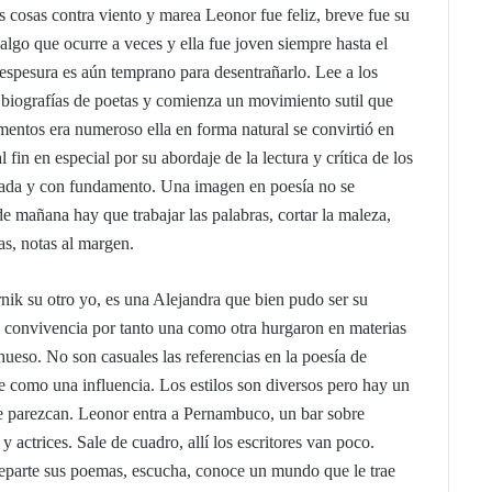
las cosas contra viento y marea Leonor fue feliz, breve fue su
algo que ocurre a veces y ella fue joven siempre hasta el
 espesura es aún temprano para desentrañarlo. Lee a los
 biografías de poetas y comienza un movimiento sutil que
entos era numeroso ella en forma natural se convirtió en
l fin en especial por su abordaje de la lectura y crítica de los
erada y con fundamento. Una imagen en poesía no se
e mañana hay que trabajar las palabras, cortar la maleza,
as, notas al margen.
rnik su otro yo, es una Alejandra que bien pudo ser su
 convivencia por tanto una como otra hurgaron en materias
hueso. No son casuales las referencias en la poesía de
como una influencia. Los estilos son diversos pero hay un
e parezcan. Leonor entra a Pernambuco, un bar sobre
 actrices. Sale de cuadro, allí los escritores van poco.
eparte sus poemas, escucha, conoce un mundo que le trae