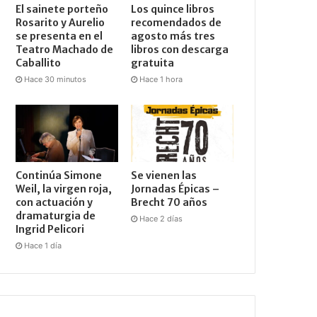
El sainete porteño
Los quince libros
Rosarito y Aurelio
recomendados de
se presenta en el
agosto más tres
Teatro Machado de
libros con descarga
Caballito
gratuita
Hace 30 minutos
Hace 1 hora
Continúa Simone
Se vienen las
Weil, la virgen roja,
Jornadas Épicas –
con actuación y
Brecht 70 años
dramaturgia de
Hace 2 días
Ingrid Pelicori
Hace 1 día