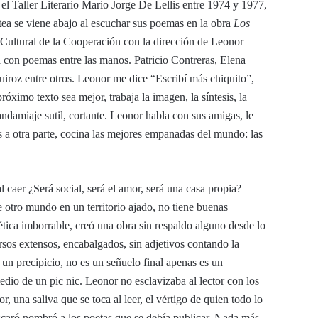
 el Taller Literario Mario Jorge De Lellis entre 1974 y 1977,
tea se viene abajo al escuchar sus poemas en la obra
Los
 Cultural de la Cooperación con la dirección de Leonor
 con poemas entre las manos. Patricio Contreras, Elena
uiroz entre otros. Leonor me dice “Escribí más chiquito”,
óximo texto sea mejor, trabaja la imagen, la síntesis, la
 andamiaje sutil, cortante. Leonor habla con sus amigas, le
es a otra parte, cocina las mejores empanadas del mundo: las
l caer ¿Será social, será el amor, será una casa propia?
 otro mundo en un territorio ajado, no tiene buenas
tica imborrable, creó una obra sin respaldo alguno desde lo
versos extensos, encabalgados, sin adjetivos contando la
 un precipicio, no es un señuelo final apenas es un
dio de un pic nic. Leonor no esclavizaba al lector con los
or, una saliva que se toca al leer, el vértigo de quien todo lo
scaró nombró a los poetas que se debía publicar. Nada más