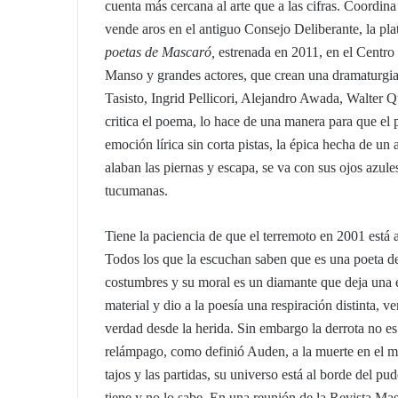
cuenta más cercana al arte que a las cifras. Coordina
vende aros en el antiguo Consejo Deliberante, la pla
poetas de Mascaró,
estrenada en 2011, en el Centro
Manso y grandes actores, que crean una dramaturgia
Tasisto, Ingrid Pellicori, Alejandro Awada, Walter Q
critica el poema, lo hace de una manera para que el pr
emoción lírica sin corta pistas, la épica hecha de un
alaban las piernas y escapa, se va con sus ojos azul
tucumanas.
Tiene la paciencia de que el terremoto en 2001 está a
Todos los que la escuchan saben que es una poeta de
costumbres y su moral es un diamante que deja una é
material y dio a la poesía una respiración distinta, 
verdad desde la herida. Sin embargo la derrota no es
relámpago, como definió Auden, a la muerte en el me
tajos y las partidas, su universo está al borde del pud
tiene y no lo sabe. En una reunión de la Revista Ma