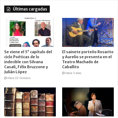
Últimas cargadas
Se viene el 5° capítulo del
El sainete porteño Rosarito
ciclo Poéticas de lo
y Aurelio se presenta en el
indecible con Silvana
Teatro Machado de
Casali, Félix Bruzzone y
Caballito
Julián López
Hace 3 días
Hace 22 minutos