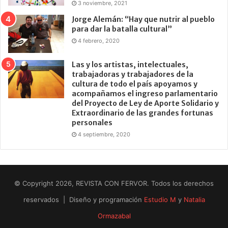
3 noviembre, 2021
Jorge Alemán: “Hay que nutrir al pueblo
para dar la batalla cultural”
4 febrero, 2020
Las y los artistas, intelectuales,
trabajadoras y trabajadores de la
cultura de todo el país apoyamos y
acompañamos el ingreso parlamentario
del Proyecto de Ley de Aporte Solidario y
Extraordinario de las grandes fortunas
personales
4 septiembre, 2020
© Copyright 2026, REVISTA CON FERVOR. Todos los derechos
reservados | Diseño y programación
Estudio M
y
Natalia
Ormazabal