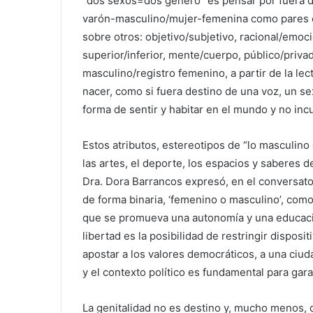
“dos sexos=dos género” es pensar por fuera d
varón-masculino/mujer-femenina como pares c
sobre otros: objetivo/subjetivo, racional/emo
superior/inferior, mente/cuerpo, público/privado
masculino/registro femenino, a partir de la lec
nacer, como si fuera destino de una voz, un s
forma de sentir y habitar en el mundo y no inc
Estos atributos, estereotipos de “lo masculino
las artes, el deporte, los espacios y saberes de
Dra. Dora Barrancos expresó, en el conversato
de forma binaria, ‘femenino o masculino’, com
que se promueva una autonomía y una educación
libertad es la posibilidad de restringir dispos
apostar a los valores democráticos, a una ciud
y el contexto político es fundamental para gara
La genitalidad no es destino y, mucho menos, de