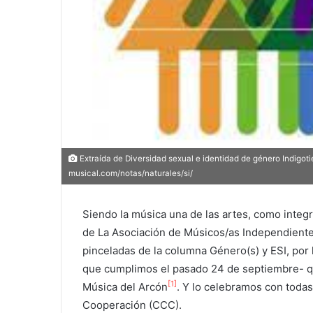
Extraída de Diversidad sexual e identidad de género Indigot
musical.com/notas/naturales/si/
Siendo la música una de las artes, como integ
de La Asociación de Músicos/as Independient
pinceladas de la columna Género(s) y ESI, por 
que cumplimos el pasado 24 de septiembre- que 
[1]
Música del Arcón
. Y lo celebramos con todas
Cooperación (CCC).