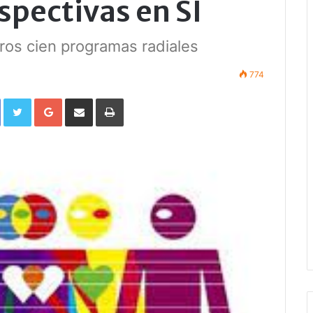
spectivas en SI
ros cien programas radiales
774
Facebook
Twitter
Google+
Compartir por correo electrónico
Imprimir