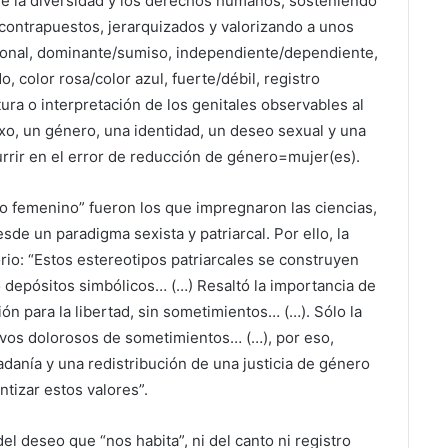
e la diversidad y los derechos humanos, sosteniendo
ontrapuestos, jerarquizados y valorizando a unos
cional, dominante/sumiso, independiente/dependiente,
, color rosa/color azul, fuerte/débil, registro
tura o interpretación de los genitales observables al
exo, un género, una identidad, un deseo sexual y una
urrir en el error de reducción de género=mujer(es).
 o femenino” fueron los que impregnaron las ciencias,
sde un paradigma sexista y patriarcal. Por ello, la
rio: “Estos estereotipos patriarcales se construyen
o depósitos simbólicos… (…) Resaltó la importancia de
 para la libertad, sin sometimientos… (…). Sólo la
itivos dolorosos de sometimientos… (…), por eso,
adanía y una redistribución de una justicia de género
ntizar estos valores”.
l deseo que “nos habita”, ni del canto ni registro