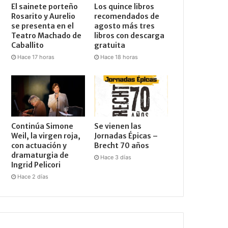
El sainete porteño
Los quince libros
Rosarito y Aurelio
recomendados de
se presenta en el
agosto más tres
Teatro Machado de
libros con descarga
Caballito
gratuita
Hace 17 horas
Hace 18 horas
Continúa Simone
Se vienen las
Weil, la virgen roja,
Jornadas Épicas –
con actuación y
Brecht 70 años
dramaturgia de
Hace 3 días
Ingrid Pelicori
Hace 2 días