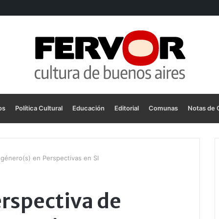
os
Política Cultural
Educación
Editorial
Comunas
Notas de 
 género(s) en Perspectivas en SI
erspectiva de