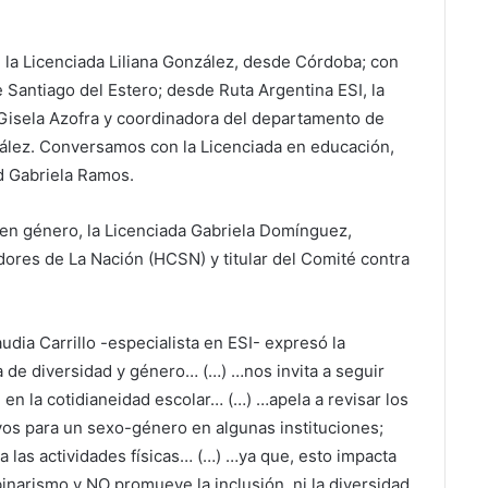
la Licenciada Liliana González, desde Córdoba; con
 Santiago del Estero; desde Ruta Argentina ESI, la
es Gisela Azofra y coordinadora del departamento de
nzález. Conversamos con la Licenciada en educación,
d Gabriela Ramos.
en género, la Licenciada Gabriela Domínguez,
ores de La Nación (HCSN) y titular del Comité contra
udia Carrillo -especialista en ESI- expresó la
a de diversidad y género… (…) …nos invita a seguir
en la cotidianeidad escolar… (…) …apela a revisar los
vos para un sexo-género en algunas instituciones;
a las actividades físicas… (…) …ya que, esto impacta
binarismo y NO promueve la inclusión, ni la diversidad