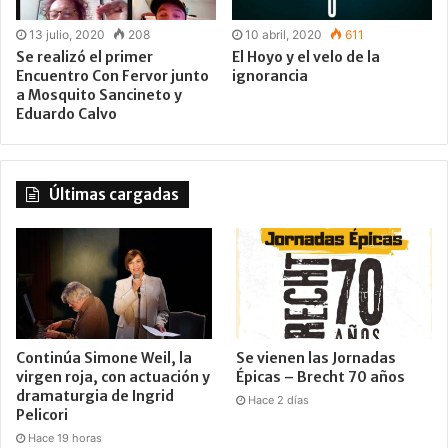
13 julio, 2020
208
10 abril, 2020
611
Se realizó el primer
El Hoyo y el velo de la
Encuentro Con Fervor junto
ignorancia
a Mosquito Sancineto y
Eduardo Calvo
Últimas cargadas
Continúa Simone Weil, la
Se vienen las Jornadas
virgen roja, con actuación y
Épicas – Brecht 70 años
dramaturgia de Ingrid
Hace 2 días
Pelicori
Hace 19 horas