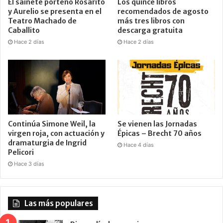
El sainete porteño Rosarito
Los quince libros
y Aurelio se presenta en el
recomendados de agosto
Teatro Machado de
más tres libros con
Caballito
descarga gratuita
Hace 2 días
Hace 2 días
Continúa Simone Weil, la
Se vienen las Jornadas
virgen roja, con actuación y
Épicas – Brecht 70 años
dramaturgia de Ingrid
Hace 4 días
Pelicori
Hace 3 días
Las más populares