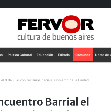
os
Política Cultural
Educación
Editorial
Comunas
Notas de 
l el 9 de julio con reclamos hacia el Gobierno de la Ciudad
ncuentro Barrial el