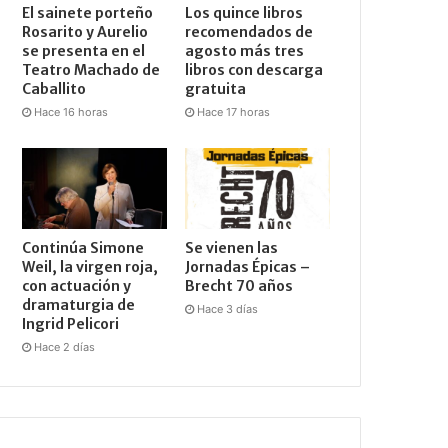
El sainete porteño
Los quince libros
Rosarito y Aurelio
recomendados de
se presenta en el
agosto más tres
Teatro Machado de
libros con descarga
Caballito
gratuita
Hace 16 horas
Hace 17 horas
Continúa Simone
Se vienen las
Weil, la virgen roja,
Jornadas Épicas –
con actuación y
Brecht 70 años
dramaturgia de
Hace 3 días
Ingrid Pelicori
Hace 2 días