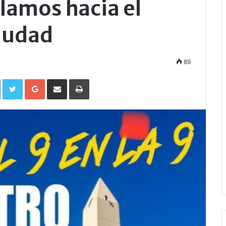
clamos hacia el
Ciudad
89
Facebook
Twitter
Google+
Compartir por correo electrónico
Imprimir