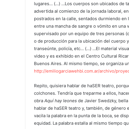
lugares… (…) …Los cuerpos son ubicados de ta
advertida al comienzo de la jornada laboral, e
postrados en la calle, sentados durmiendo en 
entre una mancha de sangre o vómito en una v
supervisado por un equipo de tres personas (oc
o de producción para la ubicación del cuerpo 
transeúnte, policía, etc… (…) …El material visu
video y es exhibido en el Centro Cultural Rica
Buenos Aires. Al mismo tiempo, se organiza u
http://emiliogarciawehbi.com.ar/archivo/proy
Repito, quisiera hablar de haSER teatro, porq
colchones. Tendría que treparme a ellos, hacer
obra
Aquí hay leones
de Javier Swedzky, bella 
hablar de haSER teatro y, también, de género 
vacila la palabra en la punta de la boca, se dis
equidad. La palabra estalla al mismo tiempo q