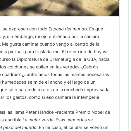
o, se expresan con todo
El peso del mundo
. Es que
o y, sin embargo, mi ojo entrenado por la cámara
r. Me gusta caminar cuando vengo al centro de la
mis piernas para trasladarme. El recorrido de hoy va
urso la Diplomatura de Dramaturgia de la UBA, hacia
 y los colchones se apilan en las veredas ¿Cabrán
e cuadras? ¿Juntaríamos todas las mantas necesarias
s humedades se mide el ancho y el largo de un
 que sólo paran de a ratos en la ranchada improvisada
ar los gastos, como si eso calmara la intemperie.
 así las llama Peter Handke -reciente Premio Nobel de
as escribía
La mujer zurda.
Esas memorias se
El peso del mundo.
En mi caso, el celular se volvió un