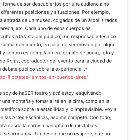
l forma de ser descubiertos por una audiencia no
n diferentes posiciones y situaciones. Por ejemplo,
la entrada de un museo, colgados de un árbol, tirados
ereda, etc. Cada uno de esos cuerpos es
ultos a la vista del público): un responsable técnico
y su mantenimiento, en caso de ser movido por algún
al y sonoro es recopilado en formato de audio, foto y
rdo Rojas, coproductor del evento para la ciudad de
n debate público sobre la experiencia…»
ecto-filoctetes-lemnos-en-buenos-aires/
ue soy de haSER teatro y acá estoy, esquivando
 una montaña y tomar el té en la cima, como en la
metáfora sobre la estabilidad y lo imprevisible. Voy a
en las Artes Escénicas, eso me compete. Con todo,
para desde la cornisa panóptica de mis labios:
ue se pronuncia. Un deseo que no evapore, que no