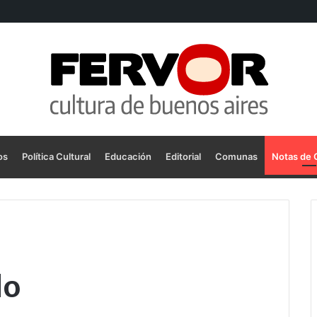
os
Política Cultural
Educación
Editorial
Comunas
Notas de 
do