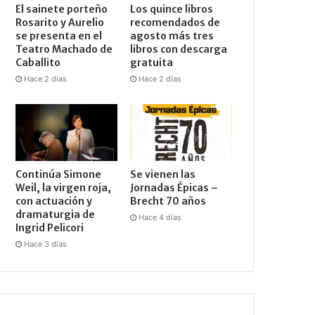
El sainete porteño
Los quince libros
Rosarito y Aurelio
recomendados de
se presenta en el
agosto más tres
Teatro Machado de
libros con descarga
Caballito
gratuita
Hace 2 días
Hace 2 días
Continúa Simone
Se vienen las
Weil, la virgen roja,
Jornadas Épicas –
con actuación y
Brecht 70 años
dramaturgia de
Hace 4 días
Ingrid Pelicori
Hace 3 días