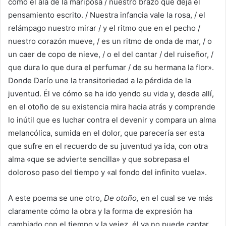
como el ala de la mariposa / nuestro brazo que deja el
pensamiento escrito. / Nuestra infancia vale la rosa, / el
relámpago nuestro mirar / y el ritmo que en el pecho /
nuestro corazón mueve, / es un ritmo de onda de mar, / o
un caer de copo de nieve, / o el del cantar / del ruiseñor, /
que dura lo que dura el perfumar / de su hermana la flor».
Donde Darío une la transitoriedad a la pérdida de la
juventud. Él ve cómo se ha ido yendo su vida y, desde allí,
en el otoño de su existencia mira hacia atrás y comprende
lo inútil que es luchar contra el devenir y compara un alma
melancólica, sumida en el dolor, que parecería ser esta
que sufre en el recuerdo de su juventud ya ida, con otra
alma «que se advierte sencilla» y que sobrepasa el
doloroso paso del tiempo y «al fondo del infinito vuela».
A este poema se une otro,
De otoño,
en el cual se ve más
claramente cómo la obra y la forma de expresión ha
cambiado con el tiempo y la vejez, él ya no puede cantar