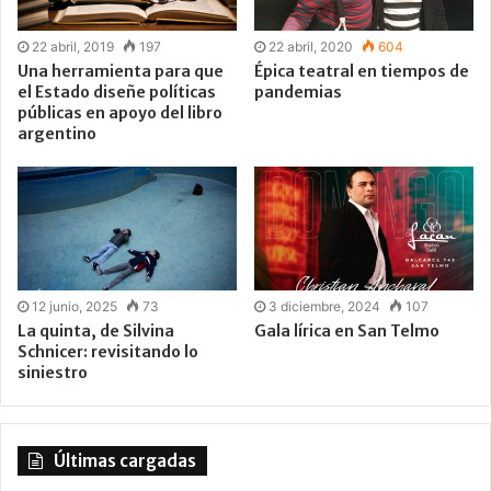
22 abril, 2019
197
22 abril, 2020
604
Una herramienta para que
Épica teatral en tiempos de
el Estado diseñe políticas
pandemias
públicas en apoyo del libro
argentino
12 junio, 2025
73
3 diciembre, 2024
107
La quinta, de Silvina
Gala lírica en San Telmo
Schnicer: revisitando lo
siniestro
Últimas cargadas