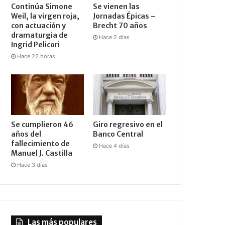
Continúa Simone
Se vienen las
Weil, la virgen roja,
Jornadas Épicas –
con actuación y
Brecht 70 años
dramaturgia de
Hace 2 días
Ingrid Pelicori
Hace 22 horas
Se cumplieron 46
Giro regresivo en el
años del
Banco Central
fallecimiento de
Hace 4 días
Manuel J. Castilla
Hace 3 días
Las más populares