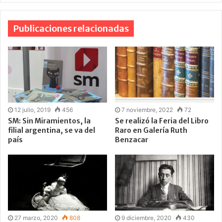
Publicaciones relacionadas
12 julio, 2019
456
7 noviembre, 2022
72
SM: Sin Miramientos, la
Se realizó la Feria del Libro
filial argentina, se va del
Raro en Galería Ruth
país
Benzacar
27 marzo, 2020
808
9 diciembre, 2020
430