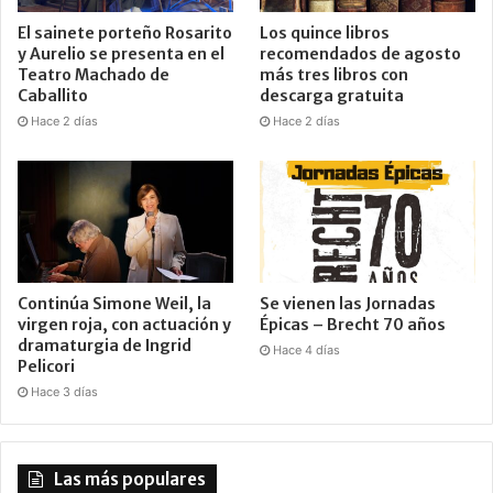
El sainete porteño Rosarito
Los quince libros
y Aurelio se presenta en el
recomendados de agosto
Teatro Machado de
más tres libros con
Caballito
descarga gratuita
Hace 2 días
Hace 2 días
Continúa Simone Weil, la
Se vienen las Jornadas
virgen roja, con actuación y
Épicas – Brecht 70 años
dramaturgia de Ingrid
Hace 4 días
Pelicori
Hace 3 días
Las más populares