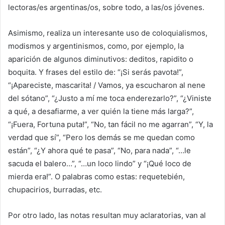
lectoras/es argentinas/os, sobre todo, a las/os jóvenes.
Asimismo, realiza un interesante uso de coloquialismos,
modismos y argentinismos, como, por ejemplo, la
aparición de algunos diminutivos: deditos, rapidito o
boquita. Y frases del estilo de: “¡Si serás pavota!”,
“¡Apareciste, mascarita! / Vamos, ya escucharon al nene
del sótano”, “¿Justo a mí me toca enderezarlo?”, “¿Viniste
a qué, a desafiarme, a ver quién la tiene más larga?”,
“¡Fuera, Fortuna puta!”, “No, tan fácil no me agarran”, “Y, la
verdad que sí”, “Pero los demás se me quedan como
están”, “¿Y ahora qué te pasa”, “No, para nada”, “…le
sacuda el balero…”, “…un loco lindo” y “¡Qué loco de
mierda era!”. O palabras como estas: requetebién,
chupacirios, burradas, etc.
Por otro lado, las notas resultan muy aclaratorias, van al