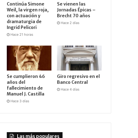
Continúa Simone
Se vienen las
Weil, la virgen roja,
Jornadas Épicas –
con actuación y
Brecht 70 años
dramaturgia de
Hace 2 días
Ingrid Pelicori
Hace 21 horas
Se cumplieron 46
Giro regresivo en el
años del
Banco Central
fallecimiento de
Hace 4 días
Manuel J. Castilla
Hace 3 días
Las más populares