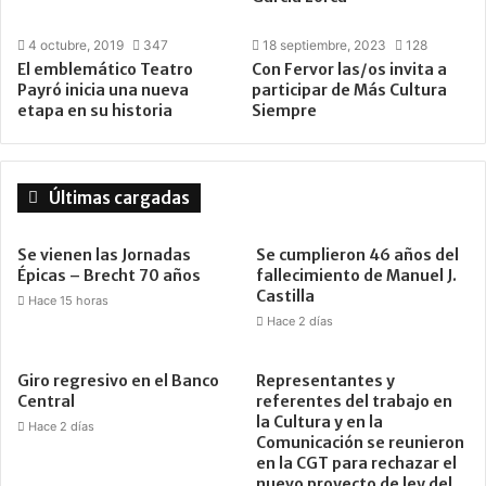
4 octubre, 2019
347
18 septiembre, 2023
128
El emblemático Teatro
Con Fervor las/os invita a
Payró inicia una nueva
participar de Más Cultura
etapa en su historia
Siempre
Últimas cargadas
Se vienen las Jornadas
Se cumplieron 46 años del
Épicas – Brecht 70 años
fallecimiento de Manuel J.
Castilla
Hace 15 horas
Hace 2 días
Giro regresivo en el Banco
Representantes y
Central
referentes del trabajo en
la Cultura y en la
Hace 2 días
Comunicación se reunieron
en la CGT para rechazar el
nuevo proyecto de ley del