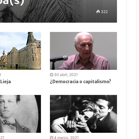
oa(s)
322
1
30 abril, 2021
Lieja
¿Democracia o capitalismo?
021
4 marzo, 2021