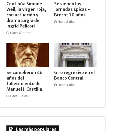
Continúa Simone
Se vienen las
Weil, la virgen roja,
Jornadas Épicas –
con actuación y
Brecht 70 años
dramaturgia de
Hace 2 días
Ingrid Pelicori
Hace 17 horas
Se cumplieron 46
Giro regresivo en el
años del
Banco Central
fallecimiento de
Hace 4 días
Manuel J. Castilla
Hace 3 días
Las más populares