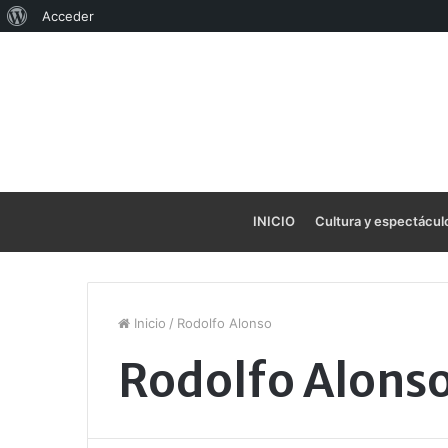
Acerca
Acceder
de
WordPress
INICIO
Cultura y espectácul
Inicio
/
Rodolfo Alonso
Rodolfo Alons