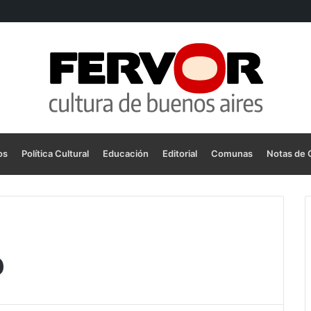
os
Política Cultural
Educación
Editorial
Comunas
Notas de 
o