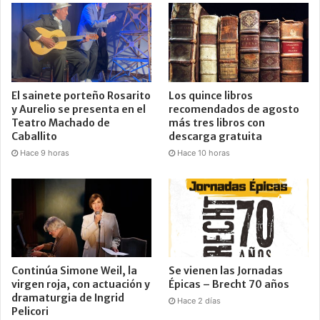
El sainete porteño Rosarito
Los quince libros
y Aurelio se presenta en el
recomendados de agosto
Teatro Machado de
más tres libros con
Caballito
descarga gratuita
Hace 9 horas
Hace 10 horas
Continúa Simone Weil, la
Se vienen las Jornadas
virgen roja, con actuación y
Épicas – Brecht 70 años
dramaturgia de Ingrid
Hace 2 días
Pelicori