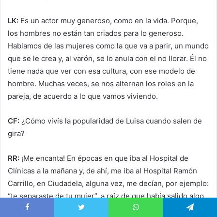
LK:
Es un actor muy generoso, como en la vida. Porque,
los hombres no están tan criados para lo generoso.
Hablamos de las mujeres como la que va a parir, un mundo
que se le crea y, al varón, se lo anula con el no llorar. Él no
tiene nada que ver con esa cultura, con ese modelo de
hombre. Muchas veces, se nos alternan los roles en la
pareja, de acuerdo a lo que vamos viviendo.
CF:
¿Cómo vivís la popularidad de Luisa cuando salen de
gira?
RR:
¡Me encanta! En épocas en que iba al Hospital de
Clínicas a la mañana y, de ahí, me iba al Hospital Ramón
Carrillo, en Ciudadela, alguna vez, me decían, por ejemplo:
“te separaste de tu mujer”, a raíz de que había salido algo
en algún medio. “No sé, hoy me dio el desayuno”. Nunca
Facebook
Twitter
WhatsApp
Telegram