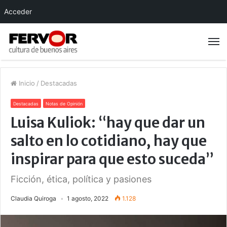
Acceder
Inicio
/
Destacadas
Destacadas
Notas de Opinión
Luisa Kuliok: “hay que dar un
salto en lo cotidiano, hay que
inspirar para que esto suceda”
Ficción, ética, política y pasiones
Claudia Quiroga
1 agosto, 2022
1.128