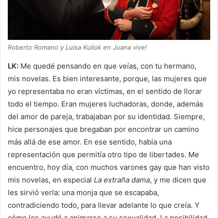
Roberto Romano y Luisa Kuliok en Juana vive!
LK:
Me quedé pensando en que veías, con tu hermano,
mis novelas. Es bien interesante, porque, las mujeres que
yo representaba no eran víctimas, en el sentido de llorar
todo el tiempo. Eran mujeres luchadoras, donde, además
del amor de pareja, trabajaban por su identidad. Siempre,
hice personajes que bregaban por encontrar un camino
más allá de ese amor. En ese sentido, había una
representación que permitía otro tipo de libertades. Me
encuentro, hoy día, con muchos varones gay que han visto
mis novelas, en especial
La extraña dama
, y me dicen que
les sirvió verla: una monja que se escapaba,
contradiciendo todo, para llevar adelante lo que creía. Y
cómo los ayudó a animarse a su sexualidad. La posibilidad