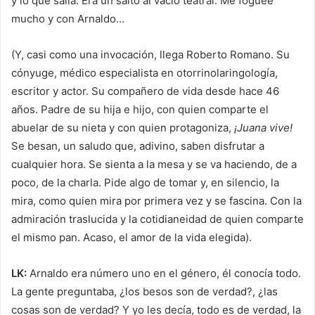
y lo que salía. Era un salto al vacío teatral. Me fogueé
mucho y con Arnaldo…
(Y, casi como una invocación, llega Roberto Romano. Su
cónyuge, médico especialista en otorrinolaringología,
escritor y actor. Su compañero de vida desde hace 46
años. Padre de su hija e hijo, con quien comparte el
abuelar de su nieta y con quien protagoniza,
¡Juana vive!
Se besan, un saludo que, adivino, saben disfrutar a
cualquier hora. Se sienta a la mesa y se va haciendo, de a
poco, de la charla. Pide algo de tomar y, en silencio, la
mira, como quien mira por primera vez y se fascina. Con la
admiración traslucida y la cotidianeidad de quien comparte
el mismo pan. Acaso, el amor de la vida elegida).
LK:
Arnaldo era número uno en el género, él conocía todo.
La gente preguntaba, ¿los besos son de verdad?, ¿las
cosas son de verdad? Y yo les decía, todo es de verdad, la