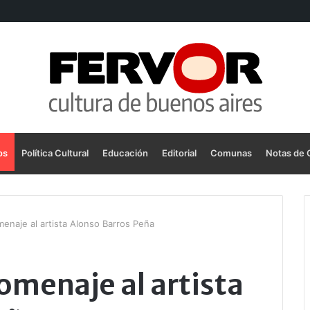
os
Política Cultural
Educación
Editorial
Comunas
Notas de 
menaje al artista Alonso Barros Peña
homenaje al artista