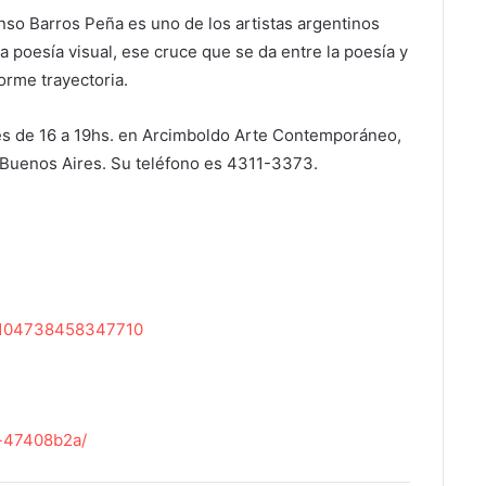
onso Barros Peña es uno de los artistas argentinos
poesía visual, ese cruce que se da entre la poesía y
norme trayectoria.
nes de 16 a 19hs. en Arcimboldo Arte Contemporáneo,
 Buenos Aires. Su teléfono es 4311-3373.
k-104738458347710
k-47408b2a/