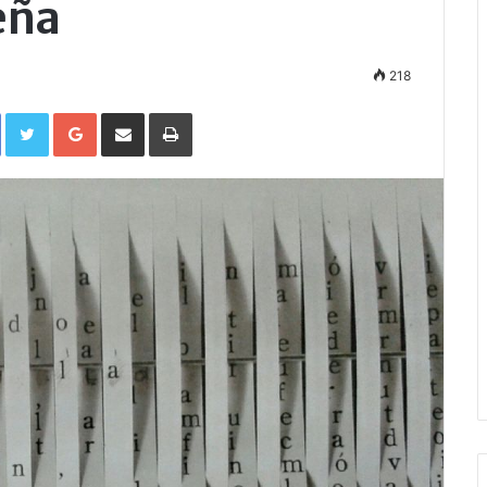
eña
218
Facebook
Twitter
Google+
Compartir por correo electrónico
Imprimir