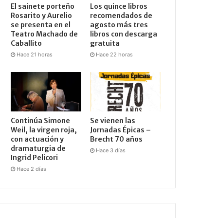
El sainete porteño
Los quince libros
Rosarito y Aurelio
recomendados de
se presenta en el
agosto más tres
Teatro Machado de
libros con descarga
Caballito
gratuita
Hace 21 horas
Hace 22 horas
Continúa Simone
Se vienen las
Weil, la virgen roja,
Jornadas Épicas –
con actuación y
Brecht 70 años
dramaturgia de
Hace 3 días
Ingrid Pelicori
Hace 2 días