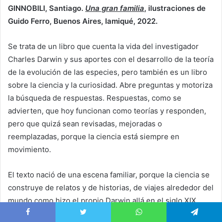
GINNOBILI, Santiago.
Una gran familia
, ilustraciones de
Guido Ferro, Buenos Aires, Iamiqué, 2022.
Se trata de un libro que cuenta la vida del investigador
Charles Darwin y sus aportes con el desarrollo de la teoría
de la evolución de las especies, pero también es un libro
sobre la ciencia y la curiosidad. Abre preguntas y motoriza
la búsqueda de respuestas. Respuestas, como se
advierten, que hoy funcionan como teorías y responden,
pero que quizá sean revisadas, mejoradas o
reemplazadas, porque la ciencia está siempre en
movimiento.
El texto nació de una escena familiar, porque la ciencia se
construye de relatos y de historias, de viajes alrededor del
mundo como hizo el propio Darwin allá en el siglo XIX.
Este libro apareció cuando Santiago Ginnobili intentaba
Facebook
Twitter
WhatsApp
Telegram