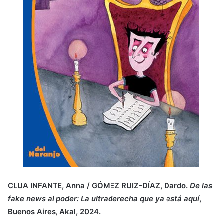
CLUA INFANTE, Anna / GÓMEZ RUIZ-DÍAZ, Dardo.
De las
fake news al poder: La ultraderecha que ya está aquí
,
Buenos Aires, Akal, 2024.