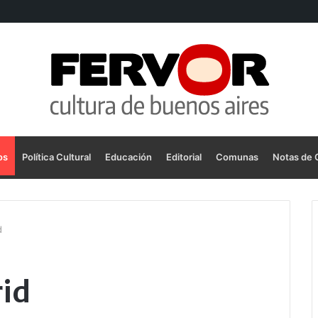
os
Política Cultural
Educación
Editorial
Comunas
Notas de 
d
id