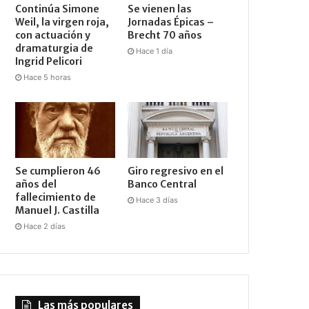
Continúa Simone
Se vienen las
Weil, la virgen roja,
Jornadas Épicas –
con actuación y
Brecht 70 años
dramaturgia de
Hace 1 día
Ingrid Pelicori
Hace 5 horas
Se cumplieron 46
Giro regresivo en el
años del
Banco Central
fallecimiento de
Hace 3 días
Manuel J. Castilla
Hace 2 días
Las más populares