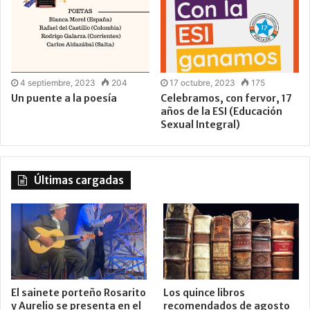
4 septiembre, 2023
204
17 octubre, 2023
175
Un puente a la poesía
Celebramos, con fervor, 17
años de la ESI (Educación
Sexual Integral)
Últimas cargadas
El sainete porteño Rosarito
Los quince libros
y Aurelio se presenta en el
recomendados de agosto