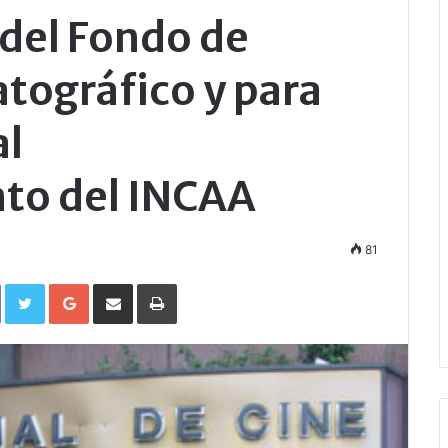
 del Fondo de
ográfico y para
al
to del INCAA
81
Facebook
Twitter
Google+
Compartir por correo electrónico
Imprimir