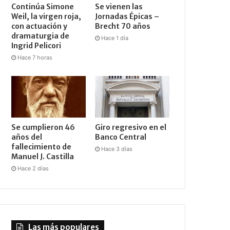
Continúa Simone
Se vienen las
Weil, la virgen roja,
Jornadas Épicas –
con actuación y
Brecht 70 años
dramaturgia de
Hace 1 día
Ingrid Pelicori
Hace 7 horas
Se cumplieron 46
Giro regresivo en el
años del
Banco Central
fallecimiento de
Hace 3 días
Manuel J. Castilla
Hace 2 días
Las más populares