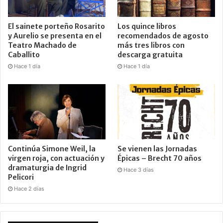
El sainete porteño Rosarito
Los quince libros
y Aurelio se presenta en el
recomendados de agosto
Teatro Machado de
más tres libros con
Caballito
descarga gratuita
Hace 1 día
Hace 1 día
Continúa Simone Weil, la
Se vienen las Jornadas
virgen roja, con actuación y
Épicas – Brecht 70 años
dramaturgia de Ingrid
Hace 3 días
Pelicori
Hace 2 días