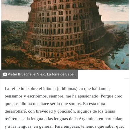
Pieter Brueghel el Viejo, La torre de Babel.
L
a reflexión sobre el idioma (o idiomas) en que hablamos,
pensamos y escribimos, siempre, me ha apasionado. Porque creo
que ese idioma nos hace ser lo que somos.
E
n e
st
a
nota
desarrollaré, con brevedad y concisión,
algunos de los temas
referentes
a
la lengua o las
lenguas
de
la Argentina, en particular,
y a las lenguas, en general. Para empezar, tenemos que saber que,