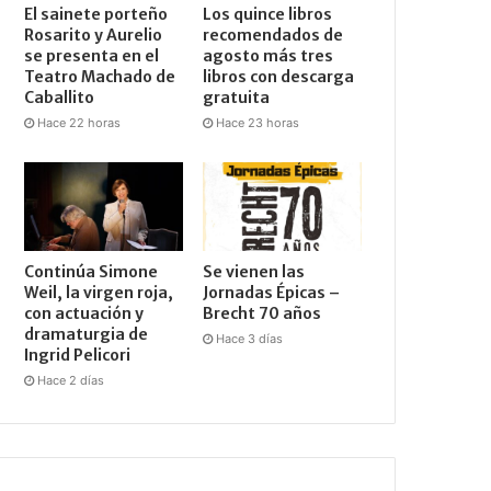
El sainete porteño
Los quince libros
Rosarito y Aurelio
recomendados de
se presenta en el
agosto más tres
Teatro Machado de
libros con descarga
Caballito
gratuita
Hace 22 horas
Hace 23 horas
Continúa Simone
Se vienen las
Weil, la virgen roja,
Jornadas Épicas –
con actuación y
Brecht 70 años
dramaturgia de
Hace 3 días
Ingrid Pelicori
Hace 2 días