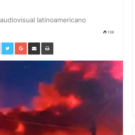
 audiovisual latinoamericano
136
Facebook
Twitter
Google+
Compartir por correo electrónico
Imprimir