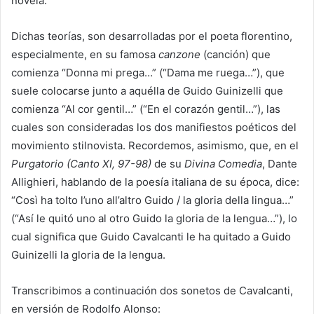
novela.
Dichas teorías, son desarrolladas por el poeta florentino,
especialmente, en su famosa
canzone
(canción) que
comienza “Donna mi prega…” (“Dama me ruega…”), que
suele colocarse junto a aquélla de Guido Guinizelli que
comienza “Al cor gentil…” (“En el corazón gentil…”), las
cuales son consideradas los dos manifiestos poéticos del
movimiento stilnovista. Recordemos, asimismo, que, en el
Purgatorio (Canto XI, 97-98)
de su
Divina Comedia
, Dante
Allighieri, hablando de la poesía italiana de su época, dice:
“Così ha tolto l’uno all’altro Guido / la gloria della lingua…”
(“Así le quitó uno al otro Guido la gloria de la lengua…”), lo
cual significa que Guido Cavalcanti le ha quitado a Guido
Guinizelli la gloria de la lengua.
Transcribimos a continuación dos sonetos de Cavalcanti,
en versión de Rodolfo Alonso: