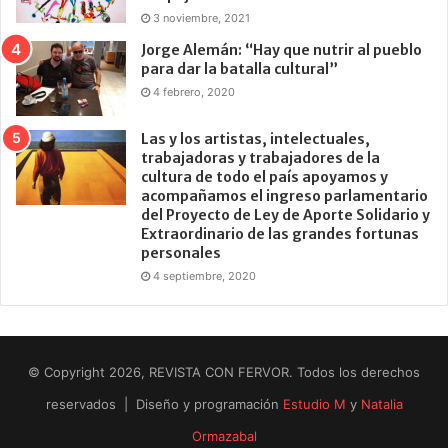
3 noviembre, 2021
Jorge Alemán: “Hay que nutrir al pueblo
para dar la batalla cultural”
4 febrero, 2020
Las y los artistas, intelectuales,
trabajadoras y trabajadores de la
cultura de todo el país apoyamos y
acompañamos el ingreso parlamentario
del Proyecto de Ley de Aporte Solidario y
Extraordinario de las grandes fortunas
personales
4 septiembre, 2020
© Copyright 2026, REVISTA CON FERVOR. Todos los derechos
reservados | Diseño y programación
Estudio M
y
Natalia
Ormazabal