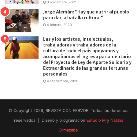
3 noviembre, 2021
Jorge Alemán: “Hay que nutrir al pueblo
para dar la batalla cultural”
4 febrero, 2020
Las y los artistas, intelectuales,
trabajadoras y trabajadores de la
cultura de todo el país apoyamos y
acompañamos el ingreso parlamentario
del Proyecto de Ley de Aporte Solidario y
Extraordinario de las grandes fortunas
personales
4 septiembre, 2020
© Copyright 2026, REVISTA CON FERVOR. Todos los derechos
reservados | Diseño y programación
Estudio M
y
Natalia
Ormazabal