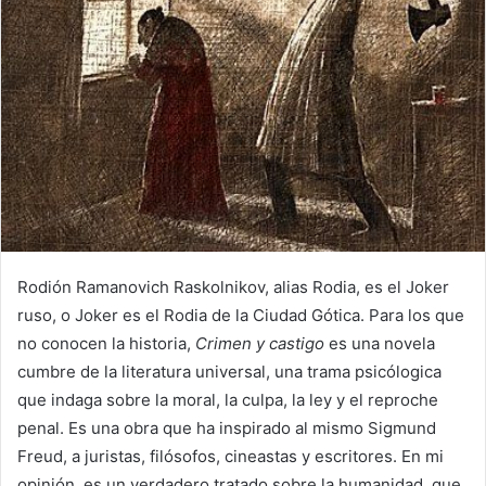
Rodión Ramanovich Raskolnikov, alias Rodia, es el Joker
ruso, o Joker es el Rodia de la Ciudad Gótica. Para los que
no conocen la historia,
Crimen y castigo
es una novela
cumbre de la literatura universal, una trama psicólogica
que indaga sobre la moral, la culpa, la ley y el reproche
penal. Es una obra que ha inspirado al mismo Sigmund
Freud, a juristas, filósofos, cineastas y escritores. En mi
opinión, es un verdadero tratado sobre la humanidad, que