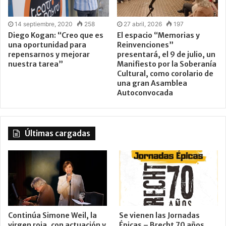
14 septiembre, 2020
258
27 abril, 2026
197
Diego Kogan: “Creo que es
El espacio “Memorias y
una oportunidad para
Reinvenciones”
repensarnos y mejorar
presentará, el 9 de julio, un
nuestra tarea”
Manifiesto por la Soberanía
Cultural, como corolario de
una gran Asamblea
Autoconvocada
Últimas cargadas
Continúa Simone Weil, la
Se vienen las Jornadas
virgen roja, con actuación y
Épicas – Brecht 70 años