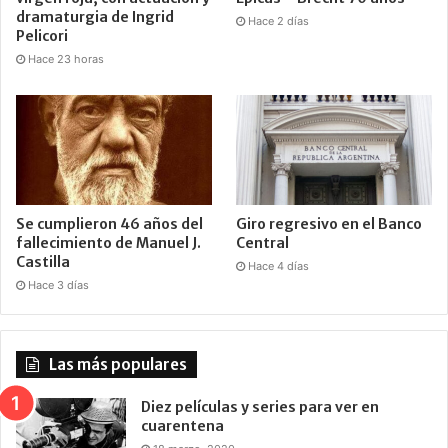
dramaturgia de Ingrid
Hace 2 días
Pelicori
Hace 23 horas
Se cumplieron 46 años del
Giro regresivo en el Banco
fallecimiento de Manuel J.
Central
Castilla
Hace 4 días
Hace 3 días
Las más populares
Diez películas y series para ver en
cuarentena