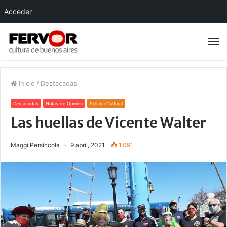
Acceder
Inicio
/
Destacadas
Destacadas
Notas de Opinión
Política Cultural
Las huellas de Vicente Walter
Maggi Persíncola
9 abril, 2021
1.091