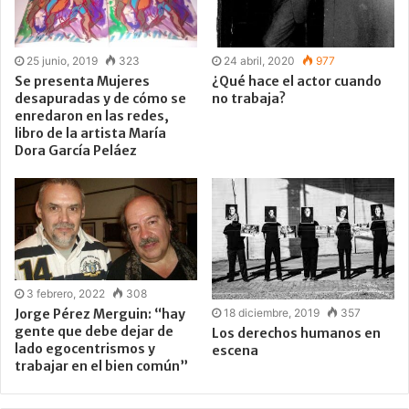
25 junio, 2019
323
24 abril, 2020
977
Se presenta Mujeres
¿Qué hace el actor cuando
desapuradas y de cómo se
no trabaja?
enredaron en las redes,
libro de la artista María
Dora García Peláez
3 febrero, 2022
308
18 diciembre, 2019
357
Jorge Pérez Merguin: “hay
gente que debe dejar de
Los derechos humanos en
lado egocentrismos y
escena
trabajar en el bien común”