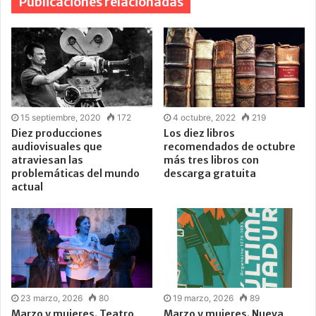
Publicaciones relacionadas
15 septiembre, 2020
172
4 octubre, 2022
219
Diez producciones
Los diez libros
audiovisuales que
recomendados de octubre
atraviesan las
más tres libros con
problemáticas del mundo
descarga gratuita
actual
23 marzo, 2026
80
19 marzo, 2026
89
Marzo y mujeres. Teatro
Marzo y mujeres. Nueva