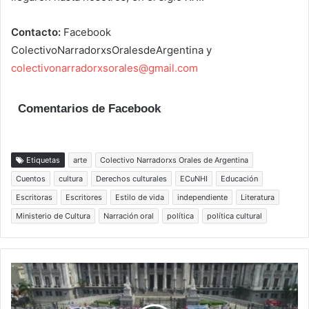
Contacto:
Facebook
ColectivoNarradorxsOralesdeArgentina y
colectivonarradorxsorales@gmail.com
Comentarios de Facebook
Etiquetas
arte
Colectivo Narradorxs Orales de Argentina
Cuentos
cultura
Derechos culturales
ECuNHI
Educación
Escritoras
Escritores
Estilo de vida
independiente
Literatura
Ministerio de Cultura
Narración oral
política
política cultural