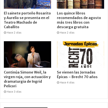
El sainete porteño Rosarito
Los quince libros
y Aurelio se presenta en el
recomendados de agosto
Teatro Machado de
más tres libros con
Caballito
descarga gratuita
Hace 2 días
Hace 2 días
Continúa Simone Weil, la
Se vienen las Jornadas
virgen roja, con actuación y
Épicas – Brecht 70 años
dramaturgia de Ingrid
Hace 4 días
Pelicori
Hace 3 días