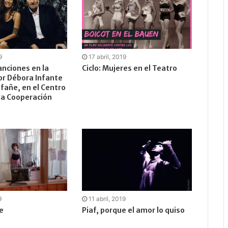
9
17 abril, 2019
nciones en la
Ciclo: Mujeres en el Teatro
or Débora Infante
afañe, en el Centro
 la Cooperación
9
11 abril, 2019
e
Piaf, porque el amor lo quiso