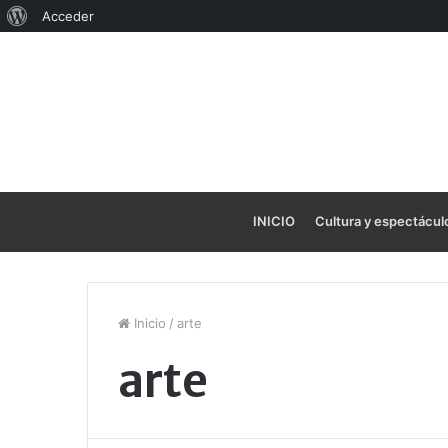
Acerca
Acceder
de
WordPress
INICIO
Cultura y espectácul
Inicio
/
arte
arte