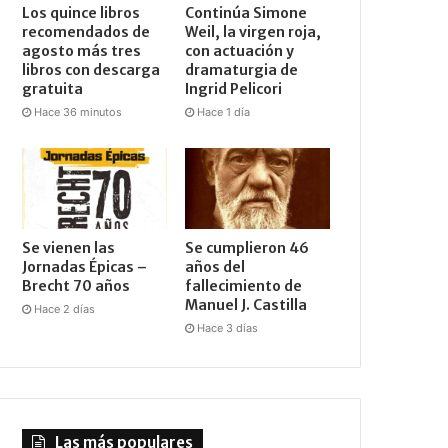
Los quince libros
Continúa Simone
recomendados de
Weil, la virgen roja,
agosto más tres
con actuación y
libros con descarga
dramaturgia de
gratuita
Ingrid Pelicori
Hace 36 minutos
Hace 1 día
Se vienen las
Se cumplieron 46
Jornadas Épicas –
años del
Brecht 70 años
fallecimiento de
Manuel J. Castilla
Hace 2 días
Hace 3 días
Las más populares