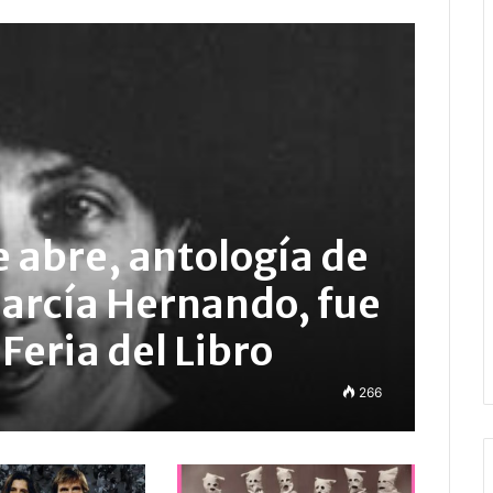
 abre, antología de
García Hernando, fue
Feria del Libro
266