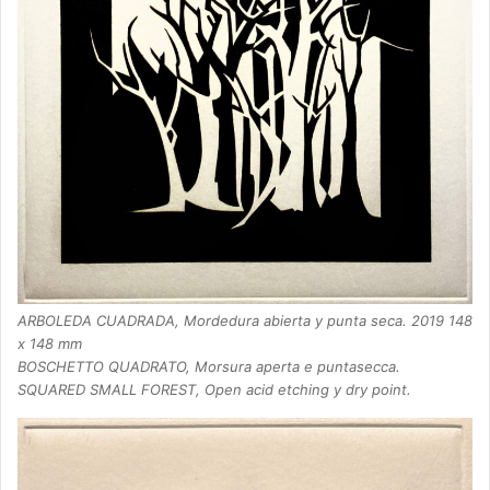
ARBOLEDA CUADRADA, Mordedura abierta y punta seca. 2019 148
x 148 mm
BOSCHETTO QUADRATO, Morsura aperta e puntasecca.
SQUARED SMALL FOREST, Open acid etching y dry point.