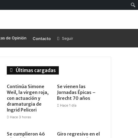
as de Opinión
Contacto
Seguir
Últimas cargadas
Continúa Simone
Se vienen las
Weil, la virgen roja,
Jornadas Épicas –
con actuación y
Brecht 70 años
dramaturgia de
Hace 1 día
Ingrid Pelicori
Hace 3 horas
Se cumplieron 46
Giro regresivo en el