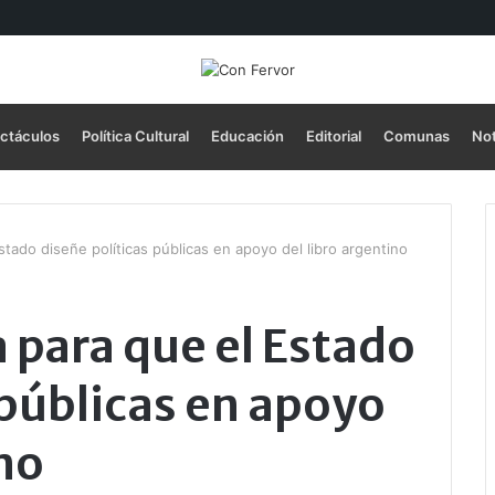
ectáculos
Política Cultural
Educación
Editorial
Comunas
Not
tado diseñe políticas públicas en apoyo del libro argentino
 para que el Estado
 públicas en apoyo
ino