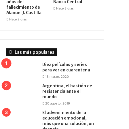
años del
Banco Central
fallecimiento de
Hace 3 días
Manuel J. Castilla
Hace 2 días
Las más populares
Diez películas y series
para ver en cuarentena
18 marzo, 2020
Argentina, el bastión de
resistencia ante el
mundo
20 agosto, 2019
El advenimiento de la
educación emocional,
más que una solución, un
despojo