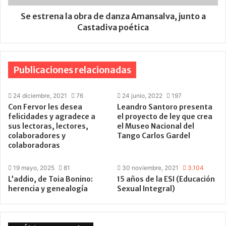
Se estrena la obra de danza Amansalva, junto a
Castadiva poética
Publicaciones relacionadas
24 diciembre, 2021
76
24 junio, 2022
197
Con Fervor les desea
Leandro Santoro presenta
felicidades y agradece a
el proyecto de ley que crea
sus lectoras, lectores,
el Museo Nacional del
colaboradores y
Tango Carlos Gardel
colaboradoras
19 mayo, 2025
81
30 noviembre, 2021
3.104
L’addio, de Toia Bonino:
15 años de la ESI (Educación
herencia y genealogía
Sexual Integral)