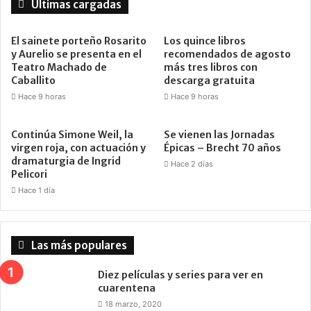
Últimas cargadas
El sainete porteño Rosarito
Los quince libros
y Aurelio se presenta en el
recomendados de agosto
Teatro Machado de
más tres libros con
Caballito
descarga gratuita
Hace 9 horas
Hace 9 horas
Continúa Simone Weil, la
Se vienen las Jornadas
virgen roja, con actuación y
Épicas – Brecht 70 años
dramaturgia de Ingrid
Hace 2 días
Pelicori
Hace 1 día
Las más populares
Diez películas y series para ver en
cuarentena
18 marzo, 2020