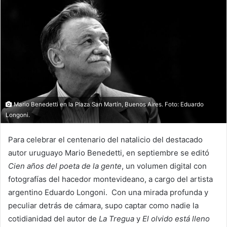
Mario Benedetti en la Plaza San Martín, Buenos Aires. Foto: Eduardo
Longoni.
Para celebrar el centenario del natalicio del destacado
autor uruguayo Mario Benedetti, en septiembre se editó
Cien años del poeta de la gente
, un volumen digital con
fotografías del hacedor montevideano, a cargo del artista
argentino Eduardo Longoni. Con una mirada profunda y
peculiar detrás de cámara, supo captar como nadie la
cotidianidad del autor de
La Tregua
y
El olvido está lleno