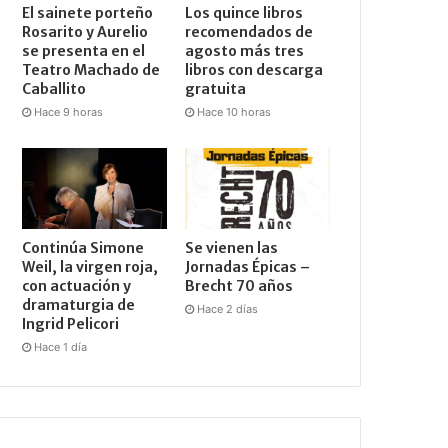
El sainete porteño
Los quince libros
Rosarito y Aurelio
recomendados de
se presenta en el
agosto más tres
Teatro Machado de
libros con descarga
Caballito
gratuita
Hace 9 horas
Hace 10 horas
Continúa Simone
Se vienen las
Weil, la virgen roja,
Jornadas Épicas –
con actuación y
Brecht 70 años
dramaturgia de
Hace 2 días
Ingrid Pelicori
Hace 1 día