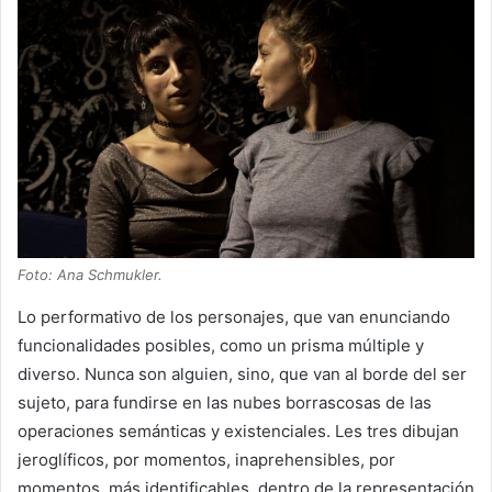
Foto: Ana Schmukler.
Lo performativo de los personajes, que van enunciando
funcionalidades posibles, como un prisma múltiple y
diverso. Nunca son alguien, sino, que van al borde del ser
sujeto, para fundirse en las nubes borrascosas de las
operaciones semánticas y existenciales. Les tres dibujan
jeroglíficos, por momentos, inaprehensibles, por
momentos, más identificables, dentro de la representación