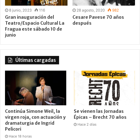
8 junio, 2023
116
28 agosto, 2020
982
Gran inauguración del
Cesare Pavese 70 años
Teatro/Espacio Cultural La
después
Fragua este sábado 10 de
junio
Últimas cargadas
Continúa Simone Weil, la
Se vienen las Jornadas
virgen roja, con actuación y
Épicas – Brecht 70 años
dramaturgia de Ingrid
Hace 2 días
Pelicori
Hace 18 horas