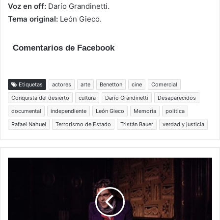
Voz en off:
Darío Grandinetti.
Tema original:
León Gieco.
Comentarios de Facebook
Etiquetas
actores
arte
Benetton
cine
Comercial
Conquista del desierto
cultura
Darío Grandinetti
Desaparecidos
documental
independiente
León Gieco
Memoria
política
Rafael Nahuel
Terrorismo de Estado
Tristán Bauer
verdad y justicia