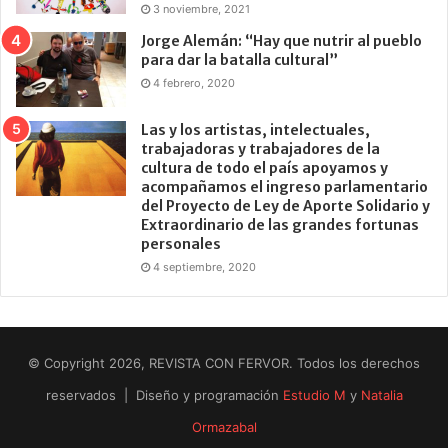
3 noviembre, 2021
Jorge Alemán: “Hay que nutrir al pueblo
para dar la batalla cultural”
4 febrero, 2020
Las y los artistas, intelectuales,
trabajadoras y trabajadores de la
cultura de todo el país apoyamos y
acompañamos el ingreso parlamentario
del Proyecto de Ley de Aporte Solidario y
Extraordinario de las grandes fortunas
personales
4 septiembre, 2020
© Copyright 2026, REVISTA CON FERVOR. Todos los derechos
reservados | Diseño y programación
Estudio M
y
Natalia
Ormazabal