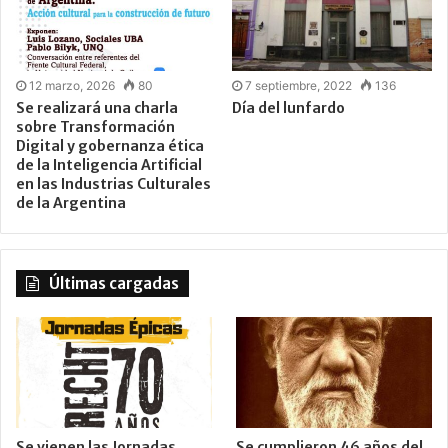
12 marzo, 2026
80
7 septiembre, 2022
136
Se realizará una charla
Día del lunfardo
sobre Transformación
Digital y gobernanza ética
de la Inteligencia Artificial
en las Industrias Culturales
de la Argentina
Últimas cargadas
Se vienen las Jornadas
Se cumplieron 46 años del