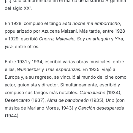
[…] sólo comprensible en el marco de la sufrida Argentina
del siglo XX”.
​En 1928, compuso el tango
Esta noche me emborracho
,
popularizado por Azucena Maizani. Más tarde, entre 1928
y 1929, escribió
Chorra, Malevaje, Soy un arlequín
y
Yira,
yira
, entre otros.
Entre 1931 y 1934, escribió varias obras musicales, entre
ellas,
Wunderbar
y
Tres esperanzas
. En 1935, viajó a
Europa y, a su regreso, se vinculó al mundo del cine como
actor, guionista y director. Simultáneamente, escribió y
compuso sus tangos más notables:
Cambalache
(1934),
Desencanto
(1937),
Alma de bandoneón
(1935),
Uno
(con
música de Mariano Mores, 1943) y
Canción desesperada
(1944).