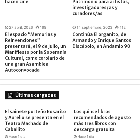
hacen cine
Patrimonio para artistas,
investigadores/as y
curadores/as
27 abril, 2026
198
14 septiembre, 2023
112
El espacio “Memorias y
Continúa El organito, de
Reinvenciones”
Armando y Enrique Santos
presentará, el 9 de julio, un
Discépolo, en Andamio 90
Manifiesto por la Soberanía
Cultural, como corolario de
una gran Asamblea
Autoconvocada
Últimas cargadas
El sainete porteño Rosarito
Los quince libros
y Aurelio se presenta en el
recomendados de agosto
Teatro Machado de
más tres libros con
Caballito
descarga gratuita
Hace 1 día
Hace 1 día