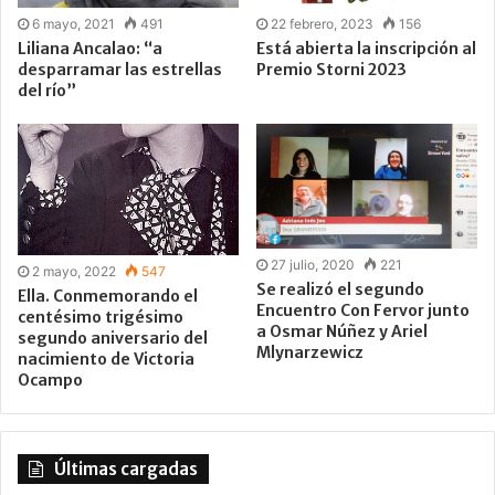
6 mayo, 2021
491
22 febrero, 2023
156
Liliana Ancalao: “a
Está abierta la inscripción al
desparramar las estrellas
Premio Storni 2023
del río”
27 julio, 2020
221
2 mayo, 2022
547
Se realizó el segundo
Ella. Conmemorando el
Encuentro Con Fervor junto
centésimo trigésimo
a Osmar Núñez y Ariel
segundo aniversario del
Mlynarzewicz
nacimiento de Victoria
Ocampo
Últimas cargadas