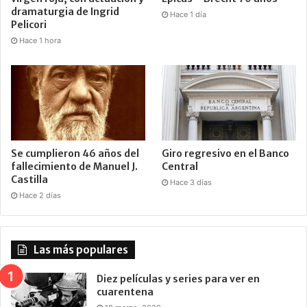
dramaturgia de Ingrid
Hace 1 día
Pelicori
Hace 1 hora
Se cumplieron 46 años del
Giro regresivo en el Banco
fallecimiento de Manuel J.
Central
Castilla
Hace 3 días
Hace 2 días
Las más populares
Diez películas y series para ver en
cuarentena