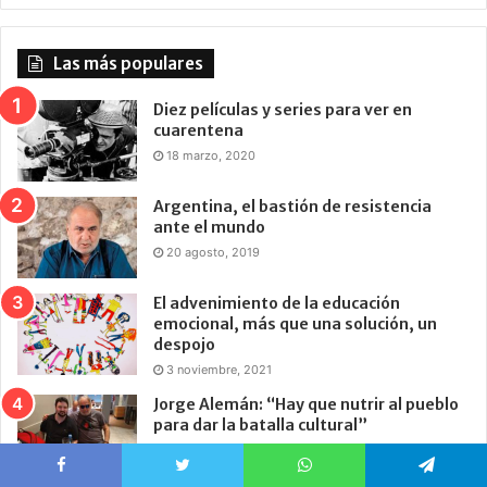
Las más populares
Diez películas y series para ver en
cuarentena
18 marzo, 2020
Argentina, el bastión de resistencia
ante el mundo
20 agosto, 2019
El advenimiento de la educación
emocional, más que una solución, un
despojo
3 noviembre, 2021
Jorge Alemán: “Hay que nutrir al pueblo
para dar la batalla cultural”
4 febrero, 2020
Facebook
Twitter
WhatsApp
Telegram