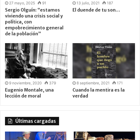
27 mayo, 2025
91
13 julio, 2021
187
Sergio Olguín: “estamos
El duende de tu son…
viviendo una crisis social y
política, con
empobrecimiento general
de la población”
9 noviembre, 2020
379
8 septiembre, 2021
171
Eugenio Montale, una
Cuando la mentira es la
lección de moral
verdad
Últimas cargadas