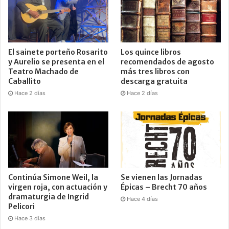
El sainete porteño Rosarito
Los quince libros
y Aurelio se presenta en el
recomendados de agosto
Teatro Machado de
más tres libros con
Caballito
descarga gratuita
Hace 2 días
Hace 2 días
Continúa Simone Weil, la
Se vienen las Jornadas
virgen roja, con actuación y
Épicas – Brecht 70 años
dramaturgia de Ingrid
Hace 4 días
Pelicori
Hace 3 días