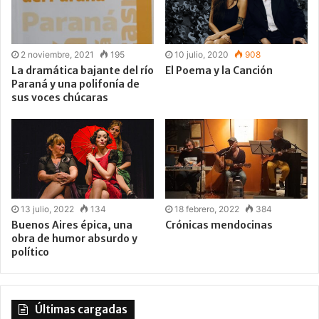
2 noviembre, 2021
195
10 julio, 2020
908
La dramática bajante del río
El Poema y la Canción
Paraná y una polifonía de
sus voces chúcaras
13 julio, 2022
134
18 febrero, 2022
384
Buenos Aires épica, una
Crónicas mendocinas
obra de humor absurdo y
político
Últimas cargadas