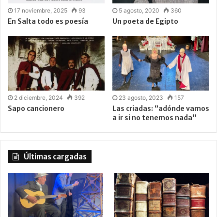
17 noviembre, 2025
93
5 agosto, 2020
360
En Salta todo es poesía
Un poeta de Egipto
2 diciembre, 2024
392
23 agosto, 2023
157
Sapo cancionero
Las criadas: “adónde vamos
a ir si no tenemos nada”
Últimas cargadas